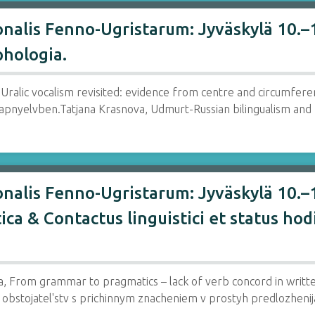
alis Fenno-Ugristarum: Jyväskylä 10.–15
hologia.
Uralic vocalism revisited: evidence from centre and circumfe
apnyelvben.Tatjana Krasnova, Udmurt-Russian bilingualism and
nalis Fenno-Ugristarum: Jyväskylä 10.–1
ica & Contactus linguistici et status ho
, From grammar to pragmatics – lack of verb concord in writte
i obstojatel'stv s prichinnym znacheniem v prostyh predlozhen