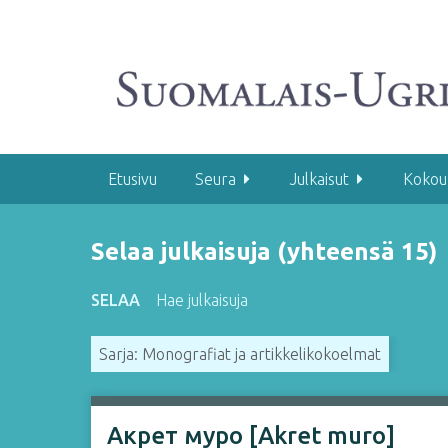
S
i
i
r
r
y
p
ä
Etusivu
Seura
Julkaisut
Kokou
ä
s
Selaa julkaisuja (yhteensä 15)
i
s
ä
SELAA
Hae julkaisuja
l
t
Sarja: Monografiat ja artikkelikokoelmat
ö
ö
n
Акрет муро [Akret muro]