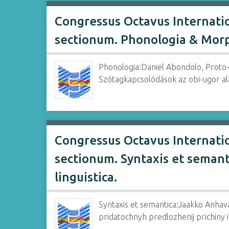
Congressus Octavus Internation
sectionum. Phonologia & Morp
Phonologia:Daniel Abondolo, Proto-
Szótagkapcsolódások az obi-ugor al
Congressus Octavus Internatio
sectionum. Syntaxis et semant
linguistica.
Syntaxis et semantica:Jaakko Anhava
pridatochnyh predlozhenij prichiny 