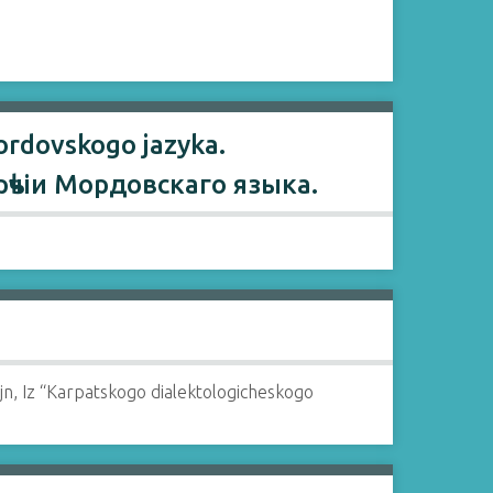
ordovskogo jazyka.
ѣчіи Мордовскаго языка.
jn, Iz “Karpatskogo dialektologicheskogo