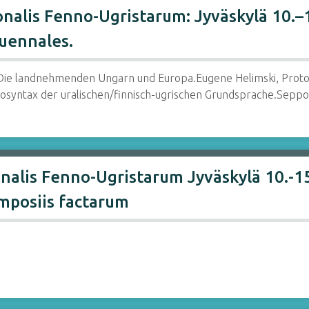
nalis Fenno-Ugristarum: Jyväskylä 10.–1
quennales.
 Die landnehmenden Ungarn und Europa.Eugene Helimski, Proto-U
osyntax der uralischen/finnisch-ugrischen Grundsprache.Seppo
nalis Fenno-Ugristarum Jyväskylä 10.-1
ymposiis factarum