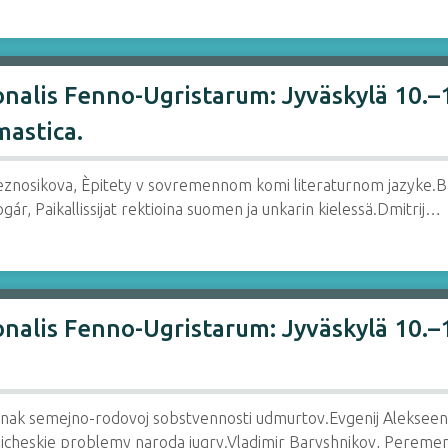
nalis Fenno-Ugristarum: Jyväskylä 10.–1
mastica.
 Beznosikova, Èpitety v sovremennom komi literaturnom jazyke.B
ár, Paikallissijat rektioina suomen ja unkarin kielessä.Dmitrij…
nalis Fenno-Ugristarum: Jyväskylä 10.–1
k znak semejno-rodovoj sobstvennosti udmurtov.Evgenij Alekse
ogicheskie problemy naroda jugry.Vladimir Baryshnikov, Pereme