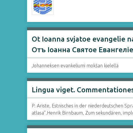
Ot Ioanna svjatoe evangelie 
Отъ Іоанна Святое Евангелі
Johanneksen evankeliumi mokšan kielellä
Lingua viget. Commentationes 
P. Ariste, Estnisches in der niederdeutschen Sp
atlasa”.Henrik Birnbaum, Zum sekundären, implos