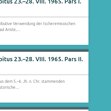
us 23.–28. VIII. 1965. Pars I.
tributive Verwendung der tscheremissischen
aul Ariste,…
s 23.–28. VIII. 1965. Pars II.
 aus dem 5.–6. Jh. n. Chr. stammenden
historische…