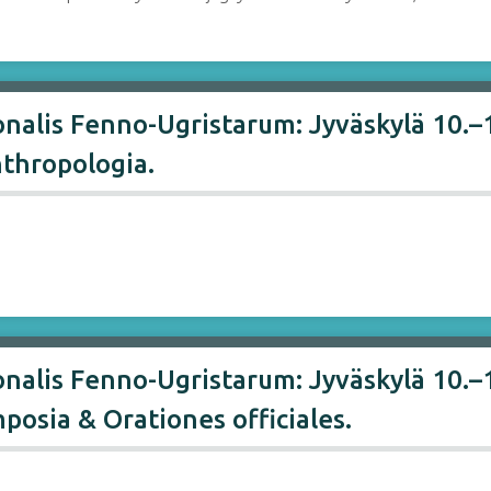
nalis Fenno-Ugristarum: Jyväskylä 10.–15
nthropologia.
alis Fenno-Ugristarum: Jyväskylä 10.–15
posia & Orationes officiales.