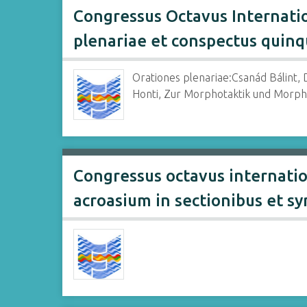
Congressus Octavus Internatio
plenariae et conspectus quin
Orationes plenariae:Csanád Bálint,
Honti, Zur Morphotaktik und Morph
Congressus octavus internatio
acroasium in sectionibus et s