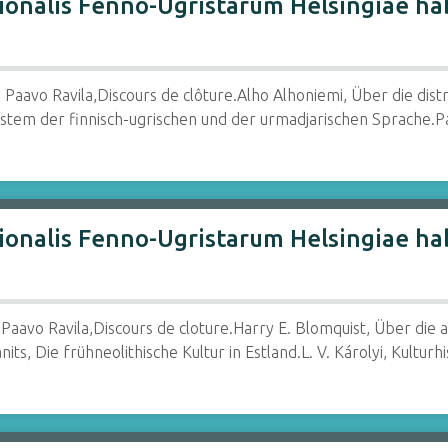
nalis Fenno-Ugristarum Helsingiae habit
 Paavo Ravila,Discours de clôture.Alho Alhoniemi, Über die dis
ystem der finnisch-ugrischen und der urmadjarischen Sprache.P
nalis Fenno-Ugristarum Helsingiae habitu
Paavo Ravila,Discours de cloture.Harry E. Blomquist, Über die
ts, Die frühneolithische Kultur in Estland.L. V. Károlyi, Kultur