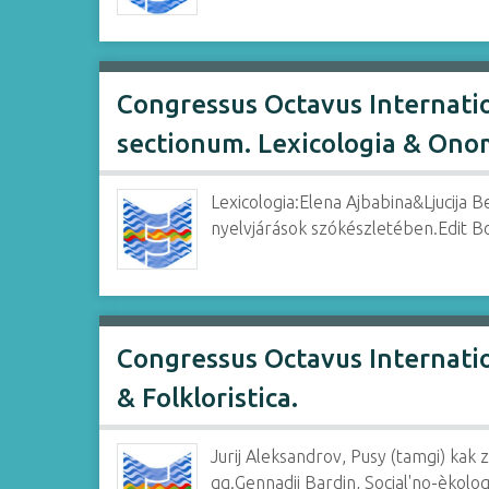
Congressus Octavus Internatio
sectionum. Lexicologia & Ono
Lexicologia:Elena Ajbabina&Ljucija
nyelvjárások szókészletében.Edit Bog
Congressus Octavus Internatio
& Folkloristica.
Jurij Aleksandrov, Pusy (tamgi) ka
gg.Gennadij Bardin, Social'no-èkol