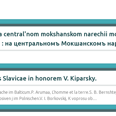
na central'nom mokshanskom narechii m
е : на центральномъ Мокшанскомъ нар
Slavicae in honorem V. Kiparsky.
rache im Balticum.P. Arumaa, L'homme et la terre.S. B. Bernshte
iven j im Polnischen.V. I. Borkovskij, K voprosu ob…