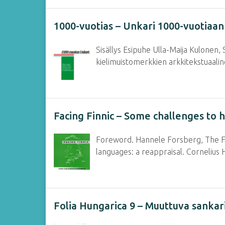
1000-vuotias – Unkari 1000-vuotiaan 
Sisällys Esipuhe Ulla-Maija Kulonen,
kielimuistomerkkien arkkitekstuaali
Facing Finnic – Some challenges to hi
Foreword. Hannele Forsberg, The Finn
languages: a reappraisal. Cornelius
Folia Hungarica 9 – Muuttuva sankar