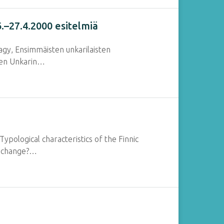
.–27.4.2000 esitelmiä
Nagy, Ensimmäisten unkarilaisten
inen Unkarin…
ypological characteristics of the Finnic
ic change?…