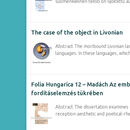
suomenkielinen teksti on sijoitettu 
The case of the object in Livonian
Abstract The moribound Livonian lan
languages. In these languages, whic
Folia Hungarica 12 – Madách Az ember
fordításelemzés tükrében
Abstract The dissertation examines 
reception-aesthetic and poetical-rhe