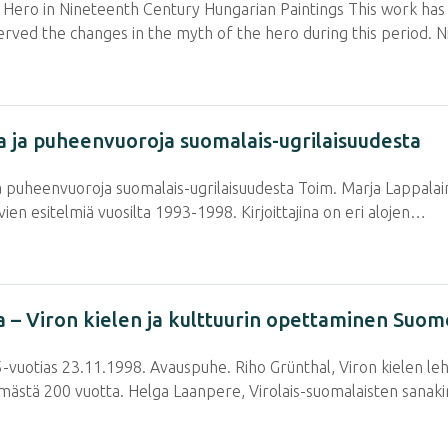
Hero in Nineteenth Century Hungarian Paintings This work has 
erved the changes in the myth of the hero during this period.
ia ja puheenvuoroja suomalais-ugrilaisuudesta
ja puheenvuoroja suomalais-ugrilaisuudesta Toim. Marja Lappalai
ien esitelmiä vuosilta 1993-1998. Kirjoittajina on eri alojen…
sa – Viron kielen ja kulttuurin opettaminen Suo
vuotias 23.11.1998. Avauspuhe. Riho Grünthal, Viron kielen leht
mästä 200 vuotta. Helga Laanpere, Virolais-suomalaisten sanak