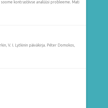
 ja soome kontrastiivse analüüsi probleeme. Mati
rkin, V. I. Lytkinin päiväkirja. Péter Domokos,