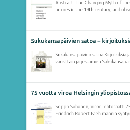
Abstract: The Changing Myth of the 
heroes in the 19th century, and obs
Sukukansapäivien satoa – kirjoituks
Sukukansapäivien satoa Kirjoituksia 
vuosittain järjestämien Sukukansapäiv
75 vuotta viroa Helsingin yliopistos
Seppo Suhonen, Viron lehtoraatti 75-
Friedrich Robert Faehlmannin synty