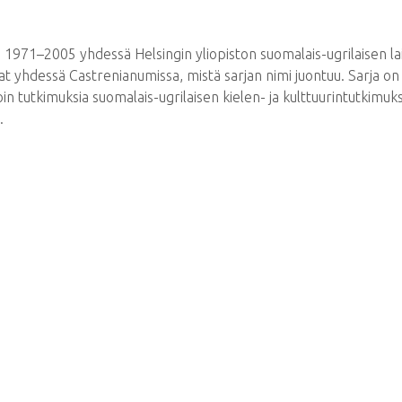
na 1971–2005 yhdessä Helsingin yliopiston suomalais-ugrilaisen l
t yhdessä Castrenianumissa, mistä sarjan nimi juontuu. Sarja on 
oin tutkimuksia suomalais-ugrilaisen kielen- ja kulttuurintutkimuk
.