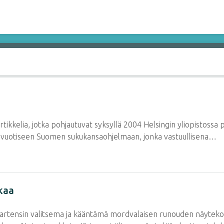
rtikkelia, jotka pohjautuvat syksyllä 2004 Helsingin yliopistossa
10-vuotiseen Suomen sukukansaohjelmaan, jonka vastuullisena…
kaa
Bartensin valitsema ja kääntämä mordvalaisen runouden näyteko