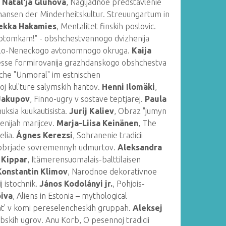
.
Natal'ja Gluhova
, Nagljadnoe predstavlenie
Chansen der Minderheitskultur. Streuungartum in
ekka Hakamies
, Mentalitet finskih poslovic.
 - potomkam!" - obshchestvennogo dvizhenija
alo-Neneckogo avtonomnogo okruga.
Kaija
cesse formirovanija grazhdanskogo obshchestva
sche "Unmoral" im estnischen
oj kul'ture salymskih hantov.
Henni Ilomäki
,
 Jakupov
, Finno-ugry v sostave teptjarej.
Paula
uksia kuukautisista.
Jurij Kaliev
, Obraz "jumyn
lenijah marijcev.
Marja-Liisa Keinänen
, The
elia.
Ágnes Kerezsi
, Sohranenie tradicii
m obrjade sovremennyh udmurtov.
Aleksandra
e Kippar
, Itämerensuomalais-balttilaisen
Konstantin Klimov
, Narodnoe dekorativnoe
j istochnik.
János Kodolányi jr.
, Pohjois-
iva
, Aliens in Estonia – mythological
jat' v komi pereselencheskih gruppah.
Aleksej
obskih ugrov. Anu Korb, O pesennoj tradicii