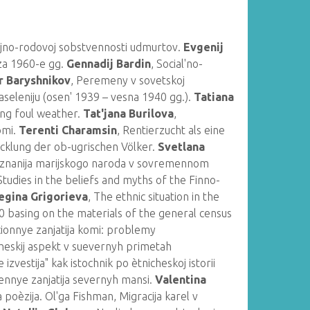
ejno-rodovoj sobstvennosti udmurtov.
Evgenij
za 1960-e gg.
Gennadij Bardin
, Social'no-
r Baryshnikov
, Peremeny v sovetskoj
naseleniju (osen' 1939 – vesna 1940 gg.).
Tatiana
ing foul weather.
Tat'jana Burilova
,
omi.
Terenti Charamsin
, Rentierzucht als eine
icklung der ob-ugrischen Völker.
Svetlana
oznanija marijskogo naroda v sovremennom
 Studies in the beliefs and myths of the Finno-
egina Grigorieva
, The ethnic situation in the
0 basing on the materials of the general census
cionnye zanjatija komi: problemy
heskij aspekt v suevernyh primetah
e izvestija" kak istochnik po ètnicheskoj istorii
ennye zanjatija severnyh mansi.
Valentina
 poèzija. Ol'ga Fishman, Migracija karel v