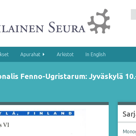
kset
Apurahat
Arkistot
In English
nalis Fenno-Ugristarum: Jyväskylä 10.–
Sarj
Monogr