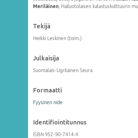
Meriläinen
, Hailuotolaisen kalastuskulttuurin 
Tekijä
Heikki Leskinen (toim.)
Julkaisija
Suomalais-Ugrilainen Seura
Formaatti
Fyysinen nide
Identifiointitunnus
ISBN 952-90-7414-X