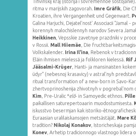
Tihvinskij kraj (istorija i sovremennoe sostojanie)
ritma v marijskih zagovorah.
Imre Gráfik
, Die 
Kroatien, ihre Vergangenheit und Gegenwart.
P
Galina Harjuchi, Dejatel'nost' Associacii "Jamal
korennyh malochislennyh narodov Severa Jam
Heikkinen
, Vepsskie zavetnye prazdniki v pro
v Rossii.
Mall Hiiemäe
, Die fruchtbarkeitsmagi
Volkskalender.
Irina Il'ina
, Rebenok v tradicionn
Eläin ihmisen mielessä ja folkloren kielessä.
Rif
Jääsalmi-Krüger
, Hanti- ja mansinaisten kokem
üdyr" (nebesnoj krasavicy) v astral'nyh predstav
ritual transformation of a new-born in Savo-Kar
zhertvoprinoshenija zhivotnyh v pogrebal'no
Kim
, Pre-Uralic *
elä
- in Samoyedic ethnos.
Pill
paikallisen saturepertoaarin muodostumisesta.
iskusstvo besermjan kak istoriko-ètnograficheski
Euraasian uralilaiskansojen metsästäjät.
Mare Kõ
tradition?
Nikolaj Konakov
, Istoricheskaja pam
Konev
, Arhetip tradicionnogo vlastnogo lidera 