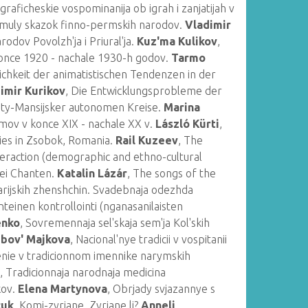
graficheskie vospominanija ob igrah i zanjatijah v
rmuly skazok finno-permskih narodov.
Vladimir
rodov Povolzh'ja i Priural'ja.
Kuz'ma Kulikov
,
v konce 1920 - nachale 1930-h godov.
Tarmo
chkeit der animatistischen Tendenzen in der
imir Kurikov
, Die Entwicklungsprobleme der
nty-Mansijsker autonomen Kreise.
Marina
saamov v konce XIX - nachale XX v.
László Kürti
,
lies in Zsobok, Romania.
Rail Kuzeev
, The
teraction (demographic and ethno-cultural
 bei Chanten.
Katalin Lázár
, The songs of the
arijskih zhenshchin. Svadebnaja odezhda
nteinen kontrollointi (nganasanilaisten
enko
, Sovremennaja sel'skaja sem'ja Kol'skih
ubov' Majkova
, Nacional'nye tradicii v vospitanii
enie v tradicionnom imennike narymskih
v
, Tradicionnaja narodnaja medicina
kov.
Elena Martynova
, Obrjady svjazannye s
cuk
, Komi-zyrjane. Zyrjane li?
Anneli