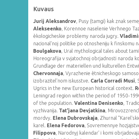
Kuvaus
Jurij Aleksandrov
, Pusy (tamgi) kak znak sem
Alekseenko
, Korennoe naselenie Verhnego Ta
èkologicheskie problemy naroda jugry.
Vladimi
nacional'noj politike po otnosheniju k finskomu 
Boulgakova
, Ural mythological tales about tam
Horeografija v svjatochnoj obrjadnosti naroda k
Grundlage der materiellen und kulturellen Entw
Chervonnaja
, Vyrazhenie ètnicheskogo samos
izobrazitel'nom iskusstve.
Carla Corradi Musi
,
Ugrics in the new European historical context.
R
Leningrad region within the period of 1950-199
of the population.
Valentina Denisenko
, Tradi
vyzhivanija.
Tat'jana Devjatkina
, Mirovozzrenc
mordvy.
Elena Dubrovskaja
, Zhurnal "Karel'ski
karel.
Elena Fedorova
, Sovremennye hozjajstv
Filippova
, Narodnyj kalendar' i komi obrjadovaja