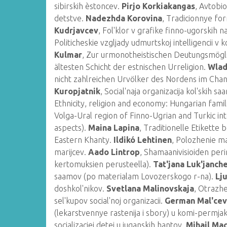
sibirskih èstoncev.
Pirjo Korkiakangas
, Avtobio
detstve.
Nadezhda Korovina
, Tradicionnye fo
Kudrjavcev
, Fol'klor v grafike finno-ugorskih na
Politicheskie vzgljady udmurtskoj intelligencii 
Kulmar
, Zur urmonotheistischen Deutungsmögli
ältesten Schicht der estnischen Urreligion.
Wlad
nicht zahlreichen Urvölker des Nordens im Cha
Kuropjatnik
, Social'naja organizacija kol'skih 
Ethnicity, religion and economy: Hungarian fami
Volga-Ural region of Finno-Ugrian and Turkic in
aspects).
Maina Lapina
, Traditionelle Etikette
Eastern Khanty.
Ildikó Lehtinen
, Polozhenie m
marijcev.
Aado Lintrop
, Shamaanivisioiden peri
kertomuksien perusteella).
Tat'jana Luk'janch
saamov (po materialam Lovozerskogo r-na).
Lj
doshkol'nikov.
Svetlana Malinovskaja
, Otrazh
sel'kupov social'noj organizacii.
German Mal'ce
(lekarstvennye rastenija i sbory) u komi-permja
socializaciej detej u juganskih hantov.
Mihail Ma