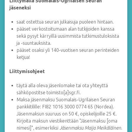
Liittymällä Suomalais-Ugrilaisen Seuran
jäseneksi
saat ostettua seuran julkaisuja puoleen hintaan.
pääset verkostoitumaan alan tutkijoiden kanssa
sekä pysyt kärryillä uusimmista tutkimustuloksista
ja -suuntauksista.
pääset osaksi yli 140-vuotisen seuran perinteiden
ketjua!
Liittymisohjeet
täytä alla oleva jäsenlomake tai ota yhteyttä
sähköpostitse toimisto[a]sgr.fi.
Maksa jäsenmaksu Suomalais-Ugrilaisen Seuran
pankkitilille: FI82 1016 3000 0774 65 (Nordea).
Jäsenmaksun suuruus on 50 €, opiskelijoille 25 €.
Kirjoita maksun viestikenttään "Jäsenmaksu [oma
nimesi]", esimerkiksi
Jäsenmaksu Maija Meikäläinen.