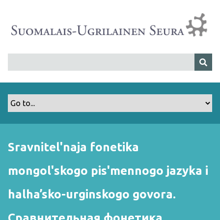
S
i
i
r
r
y
p
ä
ä
s
i
s
Sravnitel'naja fonetika
ä
l
mongol'skogo pis'mennogo jazyka i
t
ö
halha’sko-urginskogo govora.
ö
n
Сравнительная фонетика