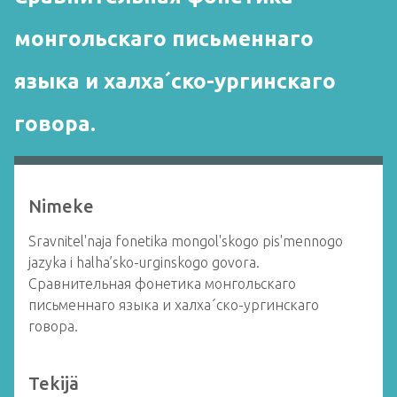
монгольскаго письменнаго
языка и халха´ско-ургинскаго
говора.
Nimeke
Sravnitel'naja fonetika mongol'skogo pis'mennogo
jazyka i halha’sko-urginskogo govora.
Сравнительная фонетика монгольскаго
письменнаго языка и халха´ско-ургинскаго
говора.
Tekijä