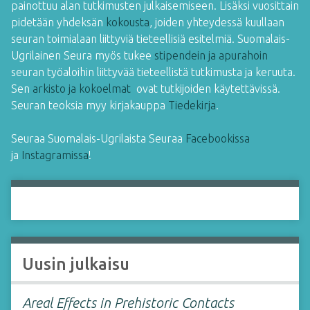
painottuu alan tutkimusten julkaisemiseen. Lisäksi vuosittain
pidetään yhdeksän
kokousta
, joiden yhteydessä kuullaan
seuran toimialaan liittyviä tieteellisiä esitelmiä. Suomalais-
Ugrilainen Seura myös tukee
stipendein ja apurahoin
seuran työaloihin liittyvää tieteellistä tutkimusta ja keruuta.
Sen
arkisto ja kokoelmat
ovat tutkijoiden käytettävissä.
Seuran teoksia myy kirjakauppa
Tiedekirja
.
Seuraa Suomalais-Ugrilaista Seuraa
Facebookissa
ja
Instagramissa
!
Uusin julkaisu
Areal Effects in Prehistoric Contacts