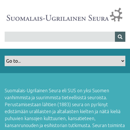
S
i
i
r
r
y
p
ä
ä
s
i
s
ä
Suomalais-Ugrilainen Seura eli SUS on yksi Suomen
l
vanhimmista ja suurimmista tieteellisistä seuroista.
t
Perustamisestaan lähtien (1883) seura on pyrkinyt
ö
edistämään uralilaisten ja altailaisten kielten ja näitä kieliä
ö
puhuvien kansojen kulttuurien, kansatieteen,
n
kansanrunouden ja esihistorian tutkimusta. Seuran toiminta