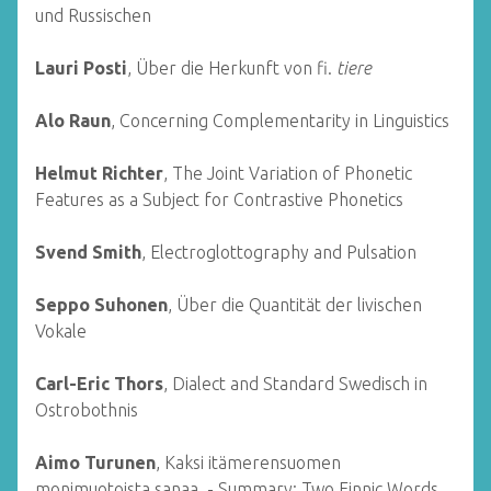
und Russischen
Lauri Posti
, Über die Herkunft von fi.
tiere
Alo Raun
, Concerning Complementarity in Linguistics
Helmut Richter
, The Joint Variation of Phonetic
Features as a Subject for Contrastive Phonetics
Svend Smith
, Electroglottography and Pulsation
Seppo Suhonen
, Über die Quantität der livischen
Vokale
Carl-Eric Thors
, Dialect and Standard Swedisch in
Ostrobothnis
Aimo Turunen
, Kaksi itämerensuomen
monimuotoista sanaa. - Summary: Two Finnic Words