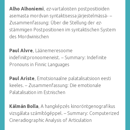
Alho Alhoniemi
,
ez
-vartaloisten postpositioiden
asemasta mordvan syntaktisessa järjestelmässä- –
Zusammenfassung: Über die Stellung der
ez
-
stämmigen Postpositionen im syntaktischen System
des Mordwinischen
Paul Alvre
, Läänemeresoome
indefiniitpronoomeneist. – Summary: Indefinite
Pronouns in Finnic Languages
Paul Ariste
, Emotsionaalne palatalisatsioon eesti
keeles. – Zusammenfassung: Die emotionale
Palatalisation im Estnischen
Kálmán Bolla
, A hangképzés kinoröntgenografikus
vizsgálata számítógéppel. – Summary: Computerized
Cineradiographic Analysis of Articulation