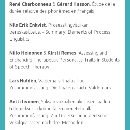
René Charbonneau
&
Gérard Husson
, Étude de la
durée relative des phonèmes en français
Nils Erik Enkvist
, Prosessilingvistiikan
peruskäsitteitä. – Summary: Elements of Process
Linguistics
Niilo Heinonen
&
Kirsti Remes
, Assessing and
Enchancing Therapeutic Personality Traits in Students
of Speech Therapy
Lars Huldén
, Valdemars finala
r
-ljud. –
Zusammenfassung: Die finalen
r
-laute Valdemars
Antti Iivonen
, Saksan vokaalien akustisen laadun
tutkimuksesta kolmella eri menetelmällä. –
Zusammenfassung: Zur Untersuchung deutscher
Vokalqualitäten nach drei Methoden