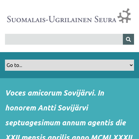
S
i
i
r
r
y
p
ä
ä
s
i
s
Voces amicorum Sovijärvi. In
ä
l
honorem Antti Sovijärvi
t
ö
septuagesimum annum agentis die
ö
n
XXII mensis aprilis anno MCMLXXXII