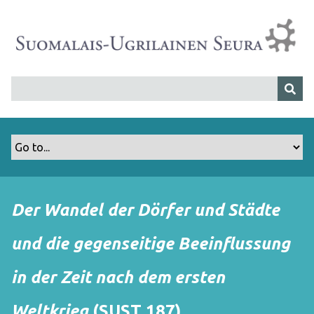
S
i
i
r
r
y
p
ä
ä
s
i
s
Der Wandel der Dörfer und Städte
ä
l
und die gegenseitige Beeinflussung
t
ö
in der Zeit nach dem ersten
ö
n
Weltkrieg
(SUST 187)