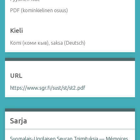
PDF (kominkielinen osuus)
Kieli
Komi (коми кыв), saksa (Deutsch)
URL
https://www.sgr.fi/sust/st/st2.pdf
Sarja
Suomalais-Ugrilaisen Seuran Toimituksia — Mémoires