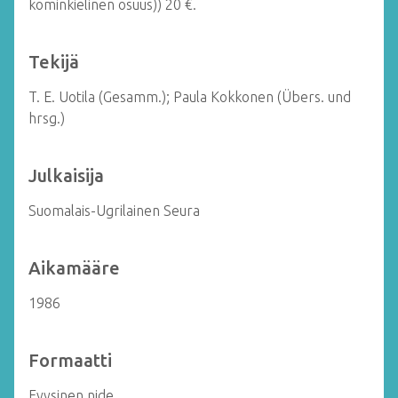
kominkielinen osuus)) 20 €.
Tekijä
T. E. Uotila (Gesamm.); Paula Kokkonen (Übers. und
hrsg.)
Julkaisija
Suomalais-Ugrilainen Seura
Aikamääre
1986
Formaatti
Fyysinen nide