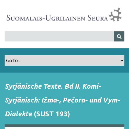
S
i
i
r
r
y
p
ä
ä
s
i
s
Syrjänische Texte. Bd II. Komi-
ä
l
Syrjänisch: Ižma-, Pečora- und Vym-
t
ö
Dialekte
(SUST 193)
ö
n