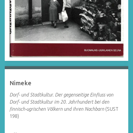
Nimeke
Dorf- und Stadtkultur. Der gegenseitige Einfluss von
Dorf- und Stadtkultur im 20. Jahrhundert bei den
finnisch-ugrischen Völkern und ihren Nachbarn
(SUST
198)