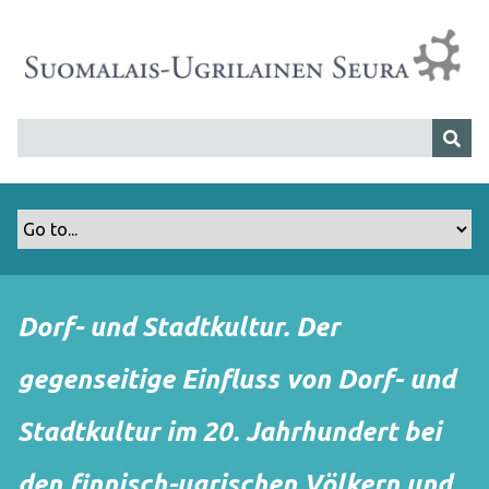
S
i
i
r
r
y
p
ä
ä
s
i
s
Dorf- und Stadtkultur. Der
ä
l
gegenseitige Einfluss von Dorf- und
t
ö
Stadtkultur im 20. Jahrhundert bei
ö
n
den finnisch-ugrischen Völkern und