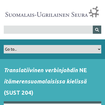
S
i
i
r
r
y
p
ä
ä
s
i
s
Translatiivinen verbinjohdin
NE
ä
l
itämerensuomalaisissa kielissä
t
ö
(SUST 204)
ö
n