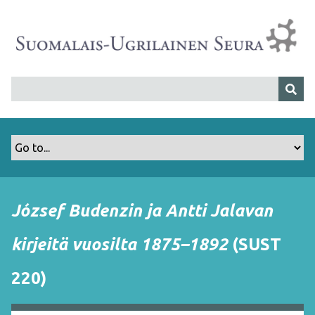
S
i
i
r
r
y
p
ä
ä
s
i
s
József Budenzin ja Antti Jalavan
ä
l
kirjeitä vuosilta 1875–1892
(SUST
t
ö
220)
ö
n