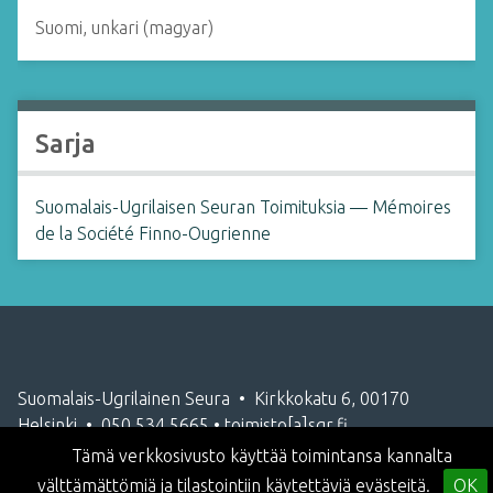
Suomi, unkari (magyar)
Sarja
Suomalais-Ugrilaisen Seuran Toimituksia — Mémoires
de la Société Finno-Ougrienne
Suomalais-Ugrilainen Seura • Kirkkokatu 6, 00170
Helsinki • 050 534 5665 • toimisto[a]sgr.fi
Tämä verkkosivusto käyttää toimintansa kannalta
välttämättömiä ja tilastointiin käytettäviä evästeitä.
OK