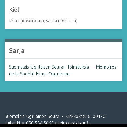
Kieli
Komi (коми кыв), saksa (Deutsch)
Sarja
Suomalais-Ugrilaisen Seuran Toimituksia — Mémoires
de la Société Finno-Ougrienne
Suomalais-Ugrilainen Seura • Kirkkokatu 6, 00170
Helsinki • 050 534 5665 • toimisto[a]sgr.fi