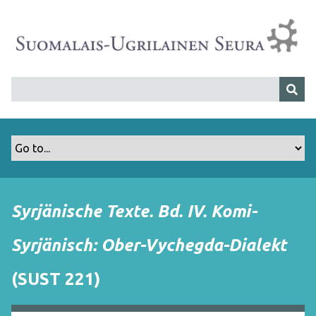
S
i
i
r
r
y
p
ä
ä
s
i
s
Syrjänische Texte. Bd. IV. Komi-
ä
l
Syrjänisch: Ober-Vychegda-Dialekt
t
ö
(SUST 221)
ö
n