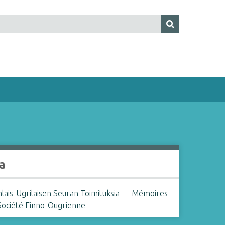
a
lais-Ugrilaisen Seuran Toimituksia — Mémoires
 Société Finno-Ougrienne