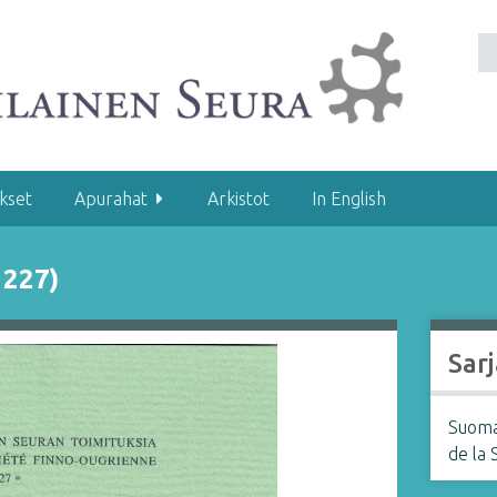
kset
Apurahat
Arkistot
In English
 227)
Sarj
Suoma
de la