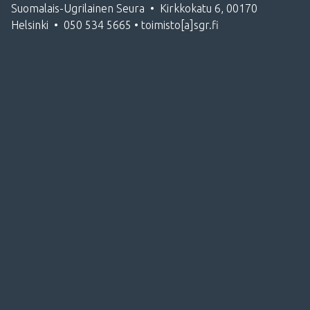
Suomalais-Ugrilainen Seura • Kirkkokatu 6, 00170
Helsinki • 050 534 5665 • toimisto[a]sgr.fi