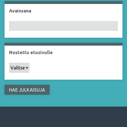
ä
Avainsana
n
"
:
1
Nostettu etusivulle