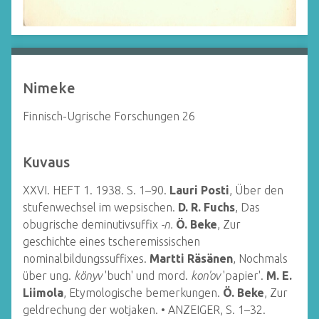
Nimeke
Finnisch-Ugrische Forschungen 26
Kuvaus
XXVI. HEFT 1. 1938. S. 1–90.
Lauri Posti
, Über den
stufenwechsel im wepsischen.
D. R. Fuchs
, Das
obugrische deminutivsuffix
-n.
Ö. Beke
, Zur
geschichte eines tscheremissischen
nominalbildungssuffixes.
Martti Räsänen
, Nochmals
über ung.
könyv
'buch' und mord.
kon'ov
'papier'.
M. E.
Liimola
, Etymologische bemerkungen.
Ö. Beke
, Zur
geldrechung der wotjaken. • ANZEIGER, S. 1–32.