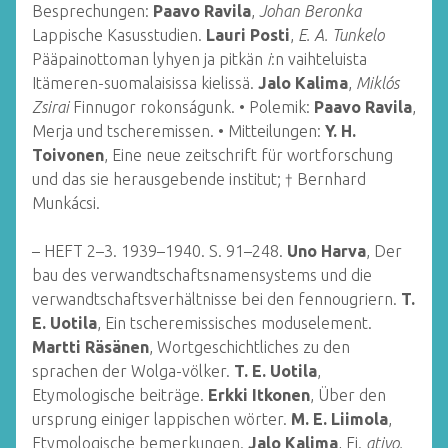
Besprechungen:
Paavo Ravila
,
Johan Beronka
Lappische Kasusstudien.
Lauri Posti
,
E. A. Tunkelo
Pääpainottoman lyhyen ja pitkän
i
:n vaihteluista
Itämeren-suomalaisissa kielissä.
Jalo Kalima
,
Miklós
Zsirai
Finnugor rokonságunk. •
Polemik:
Paavo Ravila
,
Merja und tscheremissen. • Mitteilungen:
Y. H.
Toivonen
, Eine neue zeitschrift für wortforschung
und das sie herausgebende institut;
† Bernhard
Munkácsi.
– HEFT 2–3. 1939–1940. S. 91–248.
Uno Harva
, Der
bau des verwandtschaftsnamensystems und die
verwandtschaftsverhältnisse bei den fennougriern.
T.
E. Uotila
, Ein tscheremissisches moduselement.
Martti Räsänen
, Wortgeschichtliches zu den
sprachen der Wolga-völker.
T. E. Uotila
,
Etymologische beiträge.
Erkki Itkonen
, Über den
ursprung einiger lappischen wörter.
M. E. Liimola
,
Etymologische bemerkungen.
Jalo Kalima
, Fi.
ativo.