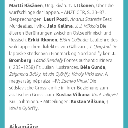
Martti Räsänen
, Ung. kíván.
T. I. Itkonen
, Über die
wurfschlinge der lappen. • ANZEIGER, S. 33–87.
Besprechungen:
Lauri Posti
,
Andrus Saareste
Eesti
Murdeatlas. I vihk.
Jalo Kalima
,
J. J. Mikkola
Die
älteren Berührungen zwischen Ostseefinnisch und
Russisch.
Erkki Itkonen
,
Björn Collinder
Lautlehre des
waldlappischen dialektes von Gällivare;
J. Qvigstad
De
lappiske stedsnavn i Finnmark og Nordland fylker.
J.
Bromberg
,
László Bendefy
Fontes authentici itinera
(1235–1238) Fr. Juliani illustrantes.
Béla Gunda
,
Zsigmond Bátky
,
István Györffy
,
Károly Viski
usw. A
magyarság néprajza I–IV;
Zdenko Vinski
Die
südslavische Grossfamilie in ihrer Beziehung zum
asiatischen Grossraum.
Kustaa Vilkuna
,
Knut Tallqvist
Kuu ja ihminen. • Mitteilungen:
Kustaa Vilkuna
, †
István Györffy.
Aikamääre