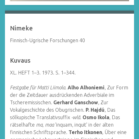
Nimeke
Finnisch-Ugrische Forschungen 40
Kuvaus
XL. HEFT 1–3. 1973. S. 1–344.
Festgabe für Matti Liimola
.
Alho Alhoniemi
, Zur Form
der die Zeitdauer ausdrückenden Adverbiale im
Tscheremissischen.
Gerhard Ganschow
, Zur
Vokalgeschichte des Obugrischen.
P. Hajdú
, Das
sölkupische Translativsuffix
-wlä
.
Osmo Ikola
, Das
rätselhafte
ma, maa
'inquam, inquit' in der alten
finnischen Schriftsprache.
Terho Itkonen
, Über eine