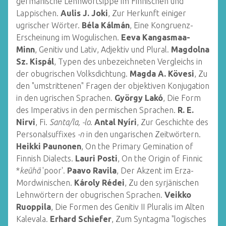
germanische Lehnwortsippe im Finnischen und
Lappischen.
Aulis J. Joki
, Zur Herkunft einiger
ugrischer Wörter.
Béla Kálmán
, Eine Kongruenz-
Erscheinung im Wogulischen.
Eeva Kangasmaa-
Minn
, Genitiv und Lativ, Adjektiv und Plural.
Magdolna
Sz. Kispál
, Typen des unbezeichneten Vergleichs in
der obugrischen Volksdichtung.
Magda A. Kövesi
, Zu
den "umstrittenen" Fragen der objektiven Konjugation
in den ugrischen Sprachen.
György Lakó
, Die Form
des Imperativs in den permischen Sprachen.
R. E.
Nirvi
, Fi.
Santa/la, -lo
.
Antal Nyíri
, Zur Geschichte des
Personalsuffixes
-n
in den ungarischen Zeitwörtern.
Heikki Paunonen
, On the Primary Gemination of
Finnish Dialects.
Lauri Posti
, On the Origin of Finnic
*
keühä
'poor'.
Paavo Ravila
, Der Akzent im Erza-
Mordwinischen.
Károly Rédei
, Zu den syrjänischen
Lehnwörtern der obugrischen Sprachen.
Veikko
Ruoppila
, Die Formen des Genitiv II Pluralis im Alten
Kalevala.
Erhard Schiefer
, Zum Syntagma "logisches