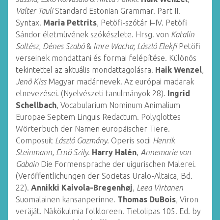
Valter Tauli
Standard Estonian Grammar. Part II.
Syntax.
Maria Pettrits
, Petöfi-szótár I–IV. Petöfi
Sándor életmüvének szókészlete. Hrsg. von
Katalin
Soltész
,
Dénes Szabó
&
Imre Wacha
;
László Elekfi
Petöfi
verseinek mondattani és formai felépítése. Különös
tekintettel az aktuális mondattagolásra.
Haik Wenzel
,
Jenö Kiss
Magyar madárnevek. Az európai madarak
elnevezései. (Nyelvészeti tanulmányok 28).
Ingrid
Schellbach
, Vocabularium Nominum Animalium
Europae Septem Linguis Redactum. Polyglottes
Wörterbuch der Namen europäischer Tiere.
Composuit
László Gozmány.
Operis socii
Henrik
Steinmann
,
Ernö Szily
.
Harry Halén
,
Annemarie von
Gabain
Die Formensprache der uigurischen Malerei.
(Veröffentlichungen der Societas Uralo-Altaica, Bd.
22).
Annikki Kaivola-Bregenhøj
,
Leea Virtanen
Suomalainen kansanperinne.
Thomas DuBois
, Viron
veräjät. Näkökulmia folkloreen. Tietolipas 105. Ed. by