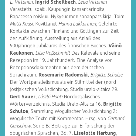
L. Virtanen.
Ingrid Schellbach
,
Leea Virtanen
Varastettu isoäiti. Kaupungin kansantarinoita;
Rapatessa roiskuu. Nykysuomen sananparsikirja. Toim.
Matti Kuusi
. Kuvittanut
Hannu Lukkarinen
; Gelehrte
Kontakte zwischen Finnland und Göttingen zur Zeit
der Aufklärung. Ausstellung aus Anlaß des
500jährigen Jubiläums des finnischen Buches.
Väinö
Kaukonen
,
Liisa Voßschmidt
Das Kalevala und seine
Rezeption im 19. Jahrhundert. Eine Analyse von
Rezeptionsdokumenten aus dem deutschen
Sprachraum.
Rosemarie Radomski
,
Brigitte Schulze
Der Wortparallelismus als ein Stilmittel der (nord
)ostjakischen Volksdichtung. Studia uralo-altaica 29.
Gert Sauer
,
László Honti
Nordostjakisches
Wörterverzeichnis. Studia Uralo-Altaica 16.
Brigitte
Schulze
, Sammlung Wogulischer Volksdichtung 2:
Wogulische Texte mit Kommentar. Hrsg. von
Gerhard
Ganschow
. Serie B: Beiträge zur Erforschung der
obugrischen Sprachen, Bd. 7.
Liselotte Hartung
,