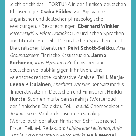
leicht bricht das – FORTUNA in der finnisch-deutschen
Phraseologie.
Csaba Földes
, Zur Äquivalenz
ungarischer und deutscher phraseologischer
Wendungen. • Besprechungen:
Eberhard Winkler
,
Peter Hajdú
&
Péter Domokos
Die uralischen Sprachen
und Literaturen. Teil I: Die uralischen Sprachen. Teil II:
Die uralischen Literaturen.
Päivi Schott-Saikku
,
Axel
Groundstroem
Finnische Kasusstudien.
Jarmo
Korhonen
,
Irma Hyvärinen
Zu finnischen und
deutschen verbabhängigen Infinitiven. Eine
valenztheoretische kontrastive Analyse. Teil I.
Marja-
Leena Piitulainen
,
Eberhard Winkler
Der Satzmodus
'Imperativsatz' im Deutschen und Finnischen.
Heikki
Hurtta
, Suomen murteiden sanakirja (Wörterbuch
der finnischen Dialekte). Teil I:
a-elää
. Chefredakteur
Tuomo Tuomi
; Vanhan kirjasuomen sanakirja
(Wörterbuch der alten finnischen Schriftsprache).
Erster Teil. a-I. Redaktion:
Lahja-Irene Hellemaa
,
Anja
Jussila
,
Esko Koivusalo
&
Riitta Palkki
.
Haik Wenzel
,