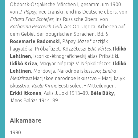
Obdorsk-Ostjakische Märchen I, gesamm. um 1900
von
J. Pápay
, neu transkr. und ins Deutsche übers. von
Erhard Fritz Schiefer
, ins Russische übers. von
Katharina Pestreich-Geib
. Ars Ob-Ugrica. Arbeiten auf
dem Gebiet der obugrischen Sprachen, Bd. 5.
Rosemarie Radomski
, Pápay József osztják
hagyatéka. Próbafüzet. Közzéteszi
Edit Vértes
.
Ildikó
Lehtinen
, Istoriko-ètnograficheskij atlas Pribaltiki.
Ildikó Kríza
, Magyar Néprajz V. Népköltészet.
Ildikó
Lehtinen
, Mordovija. Narodnoe iskusstvo;
Elmira
Medzitova
Marijskoe narodnoe iskusstvo – Marij kalyk
iskusstvo;
Kaalu Kirme
Eesti sõled. • Mitteilungen:
Erkki Itkonen
, Aulis J. Joki 1913–89.
Béla Büky
,
János Balázs 1914–89.
Aikamääre
1990