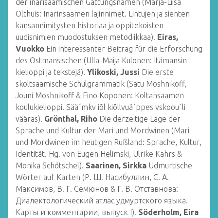
der inarisaamischen Gattungsnamen (Marja-Liisa
Olthuis: Inarinsaamen lajinnimet. Lintujen ja sienten
kansannimitysten historiaa ja oppitekoisten
uudisnimien muodostuksen metodiikkaa).
Eiras,
Vuokko
Ein interessanter Beitrag für die Erforschung
des Ostmansischen (Ulla-Maija Kulonen: Itämansin
kielioppi ja tekstejä).
Ylikoski, Jussi
Die erste
skoltsaamische Schulgrammatik (Satu Moshnikoff,
Jouni Moshnikoff & Eino Koponen: Koltansaamen
koulukielioppi. Sää´mkv iõl kiõllvuä´ppes vskoou´li
vääras).
Grönthal, Riho
Die derzeitige Lage der
Sprache und Kultur der Mari und Mordwinen (Mari
und Mordwinen im heutigen Rußland: Sprache, Kultur,
Identität. Hg. von Eugen Helimski, Ulrike Kahrs &
Monika Schötschel).
Saarinen, Sirkka
Udmurtische
Wörter auf Karten (Р. Ш. Насибуллин, С. А.
Максимов, В. Г. Семюнов & Г. В. Отставнова:
Диалектологический атлас удмуртского языка.
Карты и комментарии, выпуск I).
Söderholm, Eira