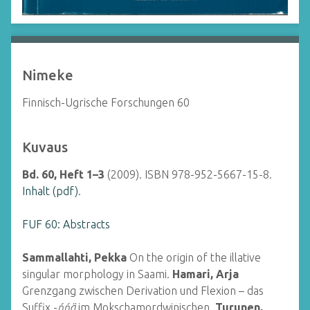
Nimeke
Finnisch-Ugrische Forschungen 60
Kuvaus
Bd. 60, Heft 1–3
(2009). ISBN 978-952-5667-15-8.
Inhalt (pdf)
.
FUF 60: Abstracts
Sammallahti, Pekka
On the origin of the illative
singular morphology in Saami.
Hamari, Arja
Grenzgang zwischen Derivation und Flexion – das
Suffix -
ńńä
im Mokschamordwinischen.
Turunen,