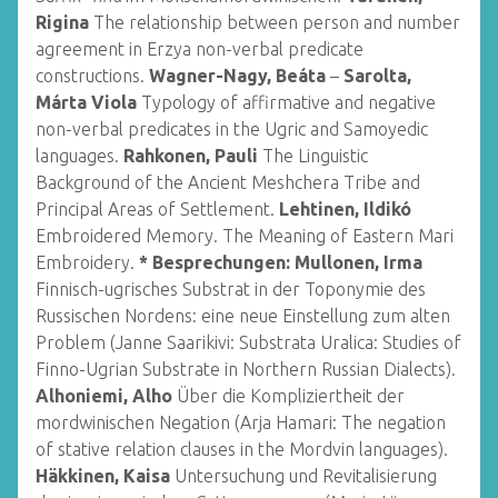
Rigina
The relationship between person and number
agreement in Erzya non-verbal predicate
constructions.
Wagner-Nagy, Beáta
–
Sarolta,
Márta Viola
Typology of affirmative and negative
non-verbal predicates in the Ugric and Samoyedic
languages.
Rahkonen, Pauli
The Linguistic
Background of the Ancient Meshchera Tribe and
Principal Areas of Settlement.
Lehtinen, Ildikó
Embroidered Memory. The Meaning of Eastern Mari
Embroidery.
* Besprechungen:
Mullonen, Irma
Finnisch-ugrisches Substrat in der Toponymie des
Russischen Nordens: eine neue Einstellung zum alten
Problem (Janne Saarikivi: Substrata Uralica: Studies of
Finno-Ugrian Substrate in Northern Russian Dialects).
Alhoniemi, Alho
Über die Kompliziertheit der
mordwinischen Negation (Arja Hamari: The negation
of stative relation clauses in the Mordvin languages).
Häkkinen, Kaisa
Untersuchung und Revitalisierung