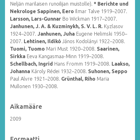
Neljän marilaisen runoilijan muistolle).
* Berichte und
Nekrologe Sappinen, Eero
Ilmar Talve 1919–2007.
Larsson, Lars-Gunnar
Bo Wickman 1917–2007.
Janhunen, J. A. & Kuzminykh, S. V. L. R.
Kyzlasov
1924–2007.
Janhunen, Juha
Eugene Helimski 1950–
2007.
Lehtinen, Ildikó
János Kodolányi 1922–2008.
Tuomi, Tuomo
Mari Must 1920–2008.
Saarinen,
Sirkka
Eeva Kangasmaa-Minn 1919–2008.
Schellbach, Ingrid
Hans Fromm 1919–2008.
Laakso,
Johanna
Károly Rédei 1932–2008.
Suhonen, Seppo
Paul Alvre 1921–2008.
Grünthal, Riho
Maria
Mullonen 1930–2008.
Aikamääre
2009
Formaatti