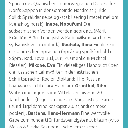
Spuren des Quänischen im norwegischen Dialekt des
Dorfs Sappen in der Gemeinde Nordreisa (Hilde
Sollid: Språkdannelse og -stabilisering i møtet mellom
kvensk og norsk).
Inaba, Nobufumi
Die
südsaamischen Verben werden geordnet (Märit
Frändén, Björn Lundqvist & Karin Wilson: Verbh. En
sydsamisk verbhandbok).
Rauhala, Ilona
Einblicke in
die saamischen Sprachen (Språk og språkforhold i
Sápmi. Red. Tove Bull, Jurij Kusmenko & Michael
Riessler).
Mikone, Eve
Ein vielseitiges Handbuch über
die russischen Lehnwörter in der estnischen
Schriftsprache (Rogier Blokland: The Russian
Loanwords in Literary Estonian).
Grünthal, Riho
Woten und Ingrier vom Mittelalter bis zum 20.
Jahrhundert (Ergo-Hart Västrik: Vadjalaste ja isurite
usundi kirjeldamine keskajast 20. sajandi esimese
pooleni).
Bartens, Hans-Hermann
Eine wertvolle
Gabe zum hundertfünfundzwanzigsten Jubiläum (Arto
Moisio & Sirkka Saarinen: Tscheremissisches