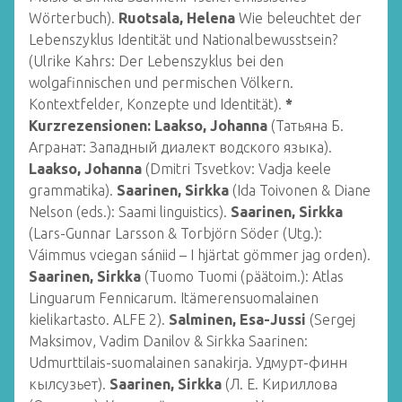
Wörterbuch).
Ruotsala, Helena
Wie beleuchtet der
Lebenszyklus Identität und Nationalbewusstsein?
(Ulrike Kahrs: Der Lebenszyklus bei den
wolgafinnischen und permischen Völkern.
Kontextfelder, Konzepte und Identität).
*
Kurzrezensionen: Laakso, Johanna
(Татьяна Б.
Агранат: Западный диалект водского языка).
Laakso, Johanna
(Dmitri Tsvetkov: Vadja keele
grammatika).
Saarinen, Sirkka
(Ida Toivonen & Diane
Nelson (eds.): Saami linguistics).
Saarinen, Sirkka
(Lars-Gunnar Larsson & Torbjörn Söder (Utg.):
Váimmus vciegan sániid – I hjärtat gömmer jag orden).
Saarinen, Sirkka
(Tuomo Tuomi (päätoim.): Atlas
Linguarum Fennicarum. Itämerensuomalainen
kielikartasto. ALFE 2).
Salminen, Esa-Jussi
(Sergej
Maksimov, Vadim Danilov & Sirkka Saarinen:
Udmurttilais-suomalainen sanakirja. Удмурт-финн
кылсузьет).
Saarinen, Sirkka
(Л. Е. Кириллова