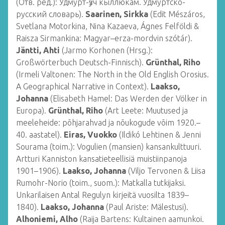
(Отв. ред.): Удмурт-ӟуч кыллюкам. Удмуртско-
русский словарь).
Saarinen, Sirkka
(Edit Mészáros,
Svetlana Motorkina, Nina Kazaeva, Ágnes Felföldi &
Raisza Sirmankina: Magyar–erza-mordvin szótár).
Jäntti, Ahti
(Jarmo Korhonen (Hrsg.):
Großwörterbuch Deutsch-Finnisch).
Grünthal, Riho
(Irmeli Valtonen: The North in the Old English Orosius.
A Geographical Narrative in Context).
Laakso,
Johanna
(Elisabeth Hamel: Das Werden der Völker in
Europa).
Grünthal, Riho
(Art Leete: Muutused ja
meeleheide: põhjarahvad ja nõukogude võim 1920.–
40. aastatel).
Eiras, Vuokko
(Ildikó Lehtinen & Jenni
Sourama (toim.): Vogulien (mansien) kansankulttuuri.
Artturi Kanniston kansatieteellisiä muistiinpanoja
1901–1906).
Laakso, Johanna
(Viljo Tervonen & Liisa
Rumohr-Norio (toim., suom.): Matkalla tutkijaksi.
Unkarilaisen Antal Regulyn kirjeitä vuosilta 1839–
1840).
Laakso, Johanna
(Paul Ariste: Mälestusi).
Alhoniemi, Alho
(Raija Bartens: Kultainen aamunkoi.