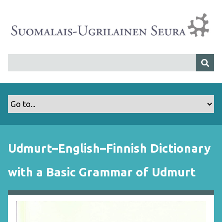
S
i
i
r
r
y
p
ä
ä
s
i
s
Udmurt–English–Finnish Dictionary
ä
l
with a Basic Grammar of Udmurt
t
ö
ö
n