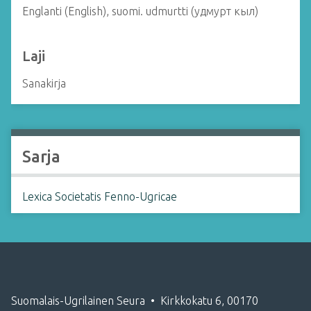
Englanti (English), suomi. udmurtti (удмурт кыл)
Laji
Sanakirja
Sarja
Lexica Societatis Fenno-Ugricae
Suomalais-Ugrilainen Seura • Kirkkokatu 6, 00170