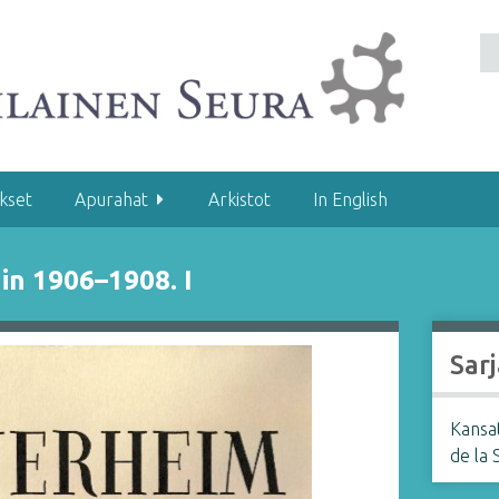
kset
Apurahat
Arkistot
In English
in 1906–1908. I
Sarj
Kansat
de la