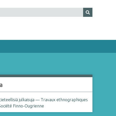
a
ieteellisiä julkaisuja — Travaux ethnographiques
 Société Finno-Ougrienne