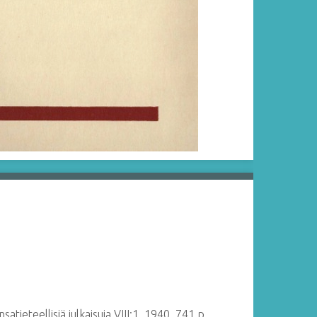
satieteellisiä julkaisuja
VIII:1. 1940. 741 p.