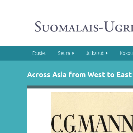
S
i
i
r
r
y
p
ä
Etusivu
Seura
Julkaisut
Kokou
ä
s
Across Asia from West to East 
i
s
ä
l
t
ö
ö
n